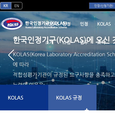
KR
EN
인정(신청기관)
KOLAS
인정
인정
KOLAS
한국인정기구(KOLAS)에 오신
소개
스킴
업무
교육
KOLAS(Korea Laboratory Accreditati
에 따라
적합성평가기관이 규정된 요구사항을 충족하고
능력이 있음을
인정해주는 업무를 수행하고 있습니다.
KOLAS
KOLAS 규정