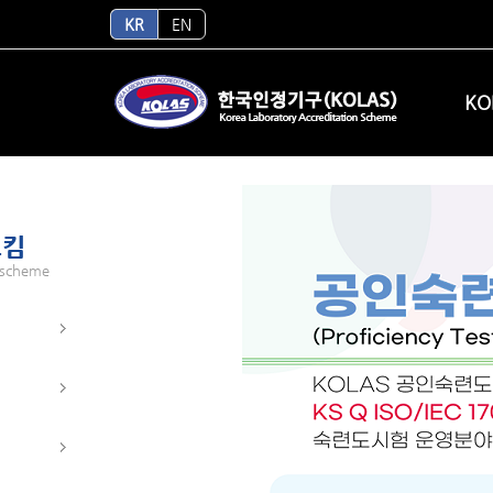
숙련도
KR
EN
PROFICIEN
KO
스킴
 scheme