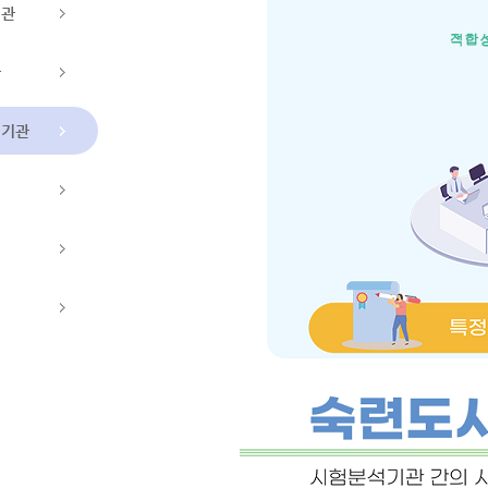
기관
관
영기관